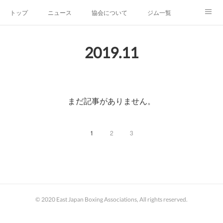
トップ
ニュース
協会について
ジム一覧
新人王戦
新規加盟ジム募集
お問い合わせ
2019
.
11
グッズ
まだ記事がありません。
1
2
3
© 2020 East Japan Boxing Associations, All rights reserved.