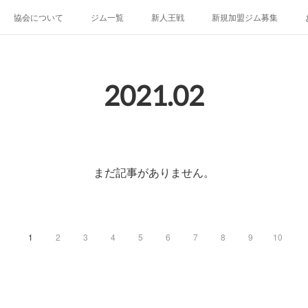
協会について
ジム一覧
新人王戦
新規加盟ジム募集
2021
.
02
まだ記事がありません。
1
2
3
4
5
6
7
8
9
10