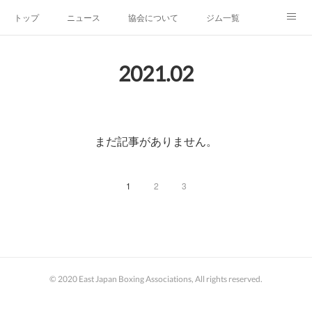
トップ
ニュース
協会について
ジム一覧
新人王戦
新規加盟ジム募集
お問い合わせ
2021
.
02
グッズ
まだ記事がありません。
1
2
3
© 2020 East Japan Boxing Associations, All rights reserved.