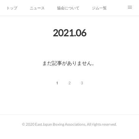
トップ
ニュース
協会について
ジム一覧
新人王戦
新規加盟ジム募集
お問い合わせ
2021
.
06
グッズ
まだ記事がありません。
1
2
3
© 2020 East Japan Boxing Associations, All rights reserved.