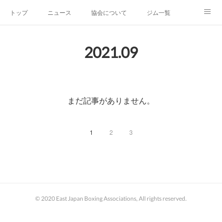
トップ
ニュース
協会について
ジム一覧
新人王戦
新規加盟ジム募集
お問い合わせ
2021
.
09
グッズ
まだ記事がありません。
1
2
3
© 2020 East Japan Boxing Associations, All rights reserved.