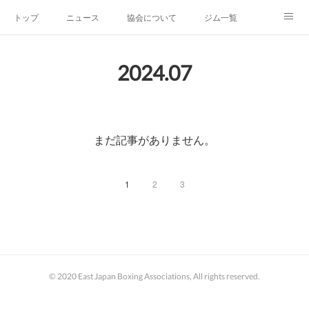
トップ
ニュース
協会について
ジム一覧
新人王戦
新規加盟ジム募集
お問い合わせ
2024
.
07
グッズ
まだ記事がありません。
1
2
3
© 2020 East Japan Boxing Associations, All rights reserved.