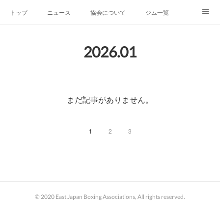
トップ
ニュース
協会について
ジム一覧
新人王戦
新規加盟ジム募集
お問い合わせ
2026
.
01
グッズ
まだ記事がありません。
1
2
3
© 2020 East Japan Boxing Associations, All rights reserved.