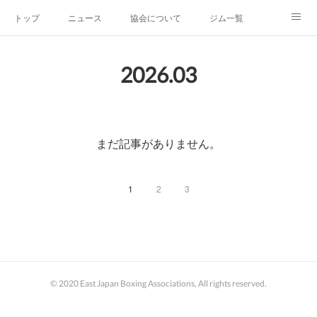
トップ
ニュース
協会について
ジム一覧
新人王戦
新規加盟ジム募集
お問い合わせ
2026
.
03
グッズ
まだ記事がありません。
1
2
3
© 2020 East Japan Boxing Associations, All rights reserved.