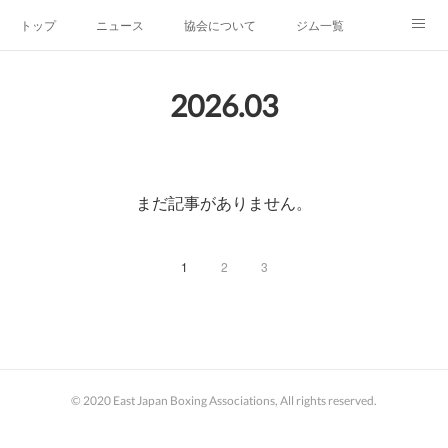
トップ
ニュース
協会について
ジム一覧
新人王戦
新規加盟ジム募集
お問い合わせ
2026
.
03
グッズ
まだ記事がありません。
1
2
3
© 2020 East Japan Boxing Associations, All rights reserved.