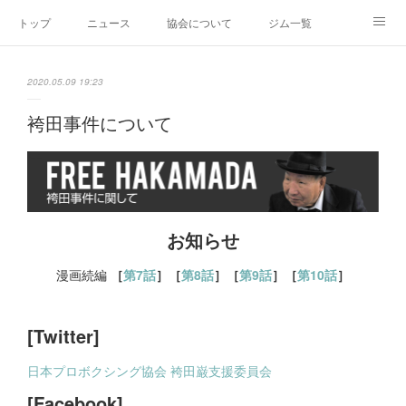
トップ
ニュース
協会について
ジム一覧
新人王戦
新規加盟ジム募集
お問い合わせ
2020.05.09 19:23
グッズ
袴田事件について
お知らせ
漫画続編
［
第7話
］［
第8話
］［
第9話
］
［
第10話
］
[Twitter]
日本プロボクシング協会 袴田巌支援委員会
[Facebook]