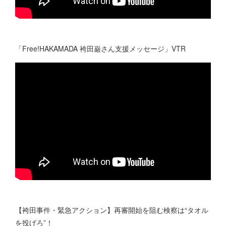
「Free!HAKAMADA 袴田巌さん支援メッセージ」VTR
【袴田事件・緊急アクション】再審開始を阻む検察は“タオル
を投げろ”！