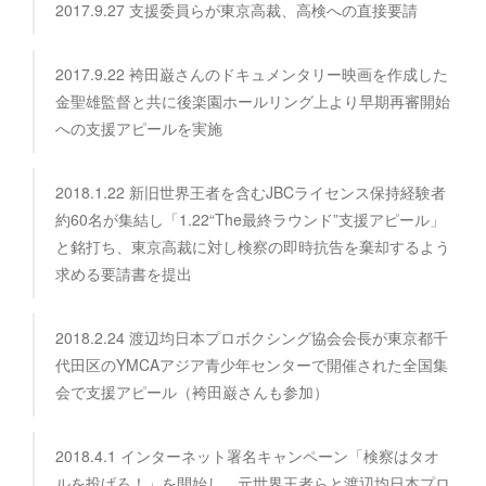
2017.9.27 支援委員らが東京高裁、高検への直接要請
2017.9.22 袴田巌さんのドキュメンタリー映画を作成した
金聖雄監督と共に後楽園ホールリング上より早期再審開始
への支援アピールを実施
2018.1.22 新旧世界王者を含むJBCライセンス保持経験者
約60名が集結し「1.22“The最終ラウンド”支援アピール」
と銘打ち、東京高裁に対し検察の即時抗告を棄却するよう
求める要請書を提出
2018.2.24 渡辺均日本プロボクシング協会会長が東京都千
代田区のYMCAアジア青少年センターで開催された全国集
会で支援アピール（袴田巌さんも参加）
2018.4.1 インターネット署名キャンペーン「検察はタオ
ルを投げろ！」を開始し、元世界王者らと渡辺均日本プロ