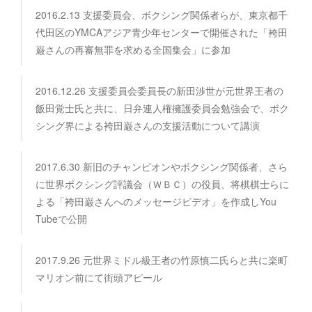
2016.2.13 支援委員会、ボクシング関係者らが、東京都千
代田区のYMCAアジア青少年センターで開催された「袴田
巌さんの再審無罪を求める全国集会」に参加
2016.12.26 支援委員会委員長の新田渉世が元世界王者の
飯田覚士氏と共に、日弁連人権擁護委員会勉強会で、ボク
シング界による袴田巌さんの支援活動について講演
2017.6.30 新旧のチャンピオンやボクシング関係者、さら
に世界ボクシング評議会（ＷＢＣ）の役員、将棋棋士らに
よる「袴田巌さんへのメッセージビデオ」を作成しYou
Tubeで公開
2017.9.26 元世界ミドル級王者の竹原慎二氏らと共に楽町
マリオン前にて街頭アピール