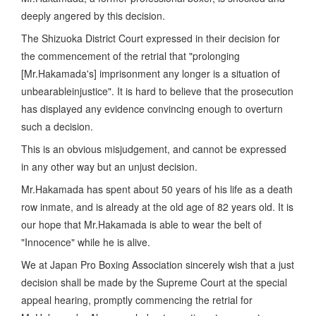
deeply angered by this decision.
The Shizuoka District Court expressed in their decision for
the commencement of the retrial that "prolonging
[Mr.Hakamada's] imprisonment any longer is a situation of
unbearableinjustice". It is hard to believe that the prosecution
has displayed any evidence convincing enough to overturn
such a decision.
This is an obvious misjudgement, and cannot be expressed
in any other way but an unjust decision.
Mr.Hakamada has spent about 50 years of his life as a death
row inmate, and is already at the old age of 82 years old. It is
our hope that Mr.Hakamada is able to wear the belt of
"Innocence" while he is alive.
We at Japan Pro Boxing Association sincerely wish that a just
decision shall be made by the Supreme Court at the special
appeal hearing, promptly commencing the retrial for