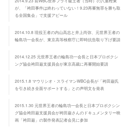
2014.9.23 前WBC世界フライ級王者（当時）の八重樫東
が、「袴田事件は終わっていない！9.23再審無罪を勝ち取
る全国集会」で支援アピール
2014.10.8 現役王者の内山高志と井上尚弥、元世界王者の
輪島功一会長が、東京高等検察庁に即時抗告取り下げ要請
2014.12.25 元世界王者の輪島功一会長と日本プロボクシ
ング協会袴田巌支援員会が東京高裁に再審開始要請
2015.1.8 マウリシオ・スライマンWBC会長が「袴田巌氏
を引き続き全面サポートする」との声明文を発表
2015.1.30 元世界王者の輪島功一会長と日本プロボクシン
グ協会袴田巌支援員会が袴田巌さんのドキュメンタリー映
画「袴田巌」の製作発表記者会見に参加