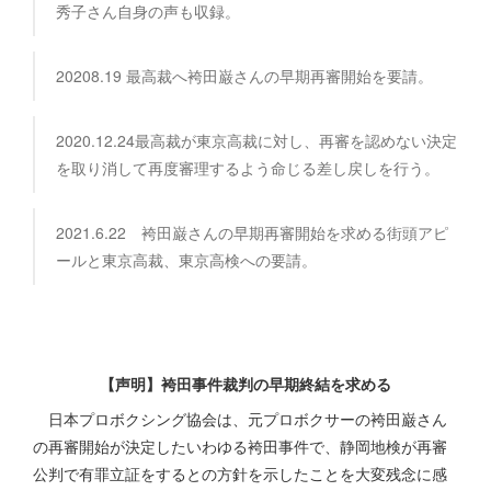
秀子さん自身の声も収録。
20208.19 最高裁へ袴田巌さんの早期再審開始を要請。
2020.12.24最高裁が東京高裁に対し、再審を認めない決定
を取り消して再度審理するよう命じる差し戻しを行う。
2021.6.22 袴田巌さんの早期再審開始を求める街頭アピ
ールと東京高裁、東京高検への要請。
【声明】袴田事件裁判の早期終結を求める
日本プロボクシング協会は、元プロボクサーの袴田巌さん
の再審開始が決定したいわゆる袴田事件で、静岡地検が再審
公判で有罪立証をするとの方針を示したことを大変残念に感