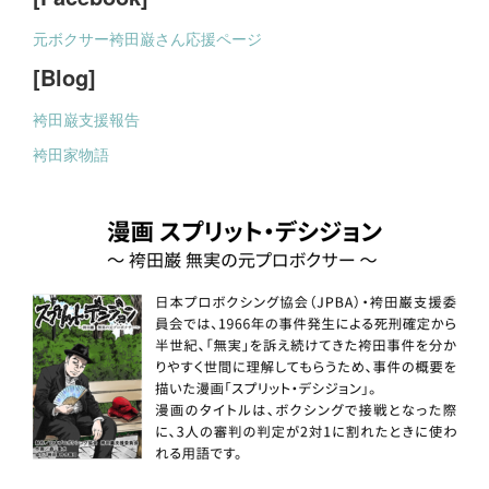
元ボクサー袴田巌さん応援ページ
[Blog]
袴田巌支援報告
袴田家物語