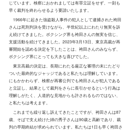
じています。検察におかれましては有罪立証をせず、一刻も
早く裁判を終わらせるよう要請いたします。
1966年に起きた強盗殺人事件の犯人として逮捕された袴田
さんは死刑判決を受けながら、半世紀以上にわたり無実を訴
え続けてきました。ボクシング界も袴田さんの無実を信じ、
支援活動を続けてきました。2023年3月13日、東京高裁が再
審開始を認める決定を下したことは、袴田さんのみならず、
ボクシング界にとっても大きな喜びでした。
東京高裁の決定は、長期にわたる厳正な審理の末にたどり
ついた最終的なジャッジであると私たちは理解しています。
にもかかわらず、検察が再審公判でも袴田さんが犯人である
と立証し、結果として裁判をさらに長引かせるという行為は
理解しがたく、人道的な見地からも許されるものではない、
と私たちは考えます。
これまでも繰り返し訴えてきたことですが、袴田さんは87
歳、そばで支え続けた姉の秀子さんは90歳と高齢であり、裁
判の早期終結が求められています。私たちは1日も早く袴田さ