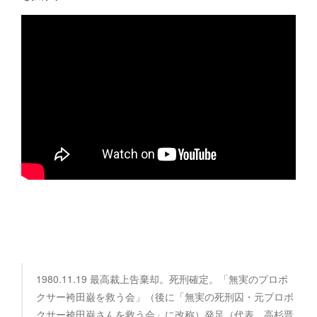
1980.11.19 最高裁上告棄却。死刑確定。「無実のプロボ
クサー袴田巌を救う会」（後に「無実の死刑囚・元プロボ
クサー袴田巌さんを救う会」に改称）発足（代表、高杉晋