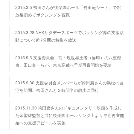
2015.3.5 袴田さんが後楽園ホール「袴田巌シート」で釈
放後初めてボクシングを観戦
2015.3.28 NHKサタデースポーツでボクシング界の支援活
動について約7分間の特集を放送
2015.9.3 支援委員会、前・現世界王者（当時）の八重樫
東、田口良一らが、東京高裁へ早期再審開始を要請
2015.9.30 支援委員会メンバーらが袴田巌さんの浜松の自
宅を訪問。袴田さんと２時間半の散歩に同行
2015.11.30 袴田巌さんのドキュメンタリー映画を作成し
た金聖雄監督と共に後楽園ホールリング上より早期再審開
始への支援アピールを実施