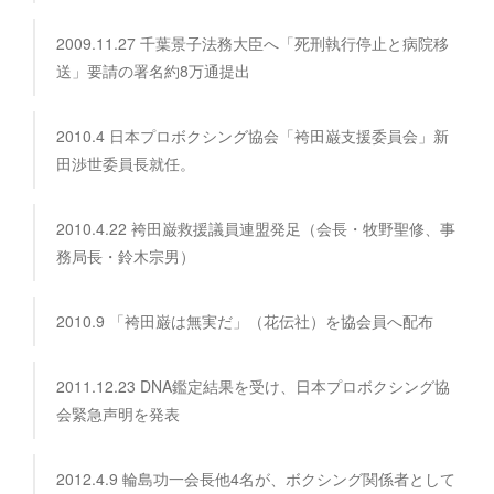
2009.11.27 千葉景子法務大臣へ「死刑執行停止と病院移
送」要請の署名約8万通提出
2010.4 日本プロボクシング協会「袴田巌支援委員会」新
田渉世委員長就任。
2010.4.22 袴田巌救援議員連盟発足（会長・牧野聖修、事
務局長・鈴木宗男）
2010.9 「袴田巌は無実だ」（花伝社）を協会員へ配布
2011.12.23 DNA鑑定結果を受け、日本プロボクシング協
会緊急声明を発表
2012.4.9 輪島功一会長他4名が、ボクシング関係者として