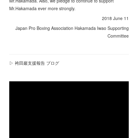
Mr.Hakamada. Also, we pledge to continue to support
Mr.Hakamada ever more strongly.
2018 June 11
Japan Pro Boxing Association Hakamada Iwao Supporting
Committee
▷ 袴田巖支援報告 ブログ